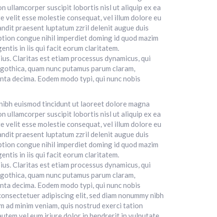
n ullamcorper suscipit lobortis nisl ut aliquip ex ea
 velit esse molestie consequat, vel illum dolore eu
landit praesent luptatum zzril delenit augue duis
 option congue nihil imperdiet doming id quod mazim
ntis in iis qui facit eorum claritatem.
ius. Claritas est etiam processus dynamicus, qui
 gothica, quam nunc putamus parum claram,
inta decima. Eodem modo typi, qui nunc nobis
 nibh euismod tincidunt ut laoreet dolore magna
n ullamcorper suscipit lobortis nisl ut aliquip ex ea
 velit esse molestie consequat, vel illum dolore eu
landit praesent luptatum zzril delenit augue duis
 option congue nihil imperdiet doming id quod mazim
ntis in iis qui facit eorum claritatem.
ius. Claritas est etiam processus dynamicus, qui
 gothica, quam nunc putamus parum claram,
inta decima. Eodem modo typi, qui nunc nobis
 consectetuer adipiscing elit, sed diam nonummy nibh
m ad minim veniam, quis nostrud exerci tation
utem vel eum iriure dolor in hendrerit in vulputate