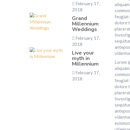
February 17,
aliquam 
2018
commodo 
feugiat 
Grand
dolore t
Millennium
Weddings
placerat
Investig
February 17,
sequitu
2018
antepos
Live your
videntur
myth in
Lorem i
Millennium
aliquam 
February 17,
commodo 
2018
feugiat 
dolore t
placerat
Investig
sequitu
antepos
videntur
euismod 
ullamcor