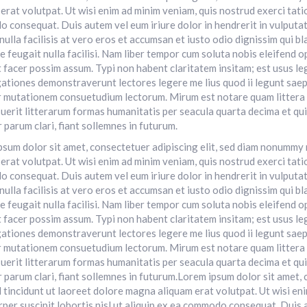
erat volutpat. Ut wisi enim ad minim veniam, quis nostrud exerci tatio
consequat. Duis autem vel eum iriure dolor in hendrerit in vulputate
nulla facilisis at vero eros et accumsan et iusto odio dignissim qui b
e feugait nulla facilisi. Nam liber tempor cum soluta nobis eleifend
 facer possim assum. Typi non habent claritatem insitam; est usus lege
ationes demonstraverunt lectores legere me lius quod ii legunt saep
r mutationem consuetudium lectorum. Mirum est notare quam littera
uerit litterarum formas humanitatis per seacula quarta decima et qu
 parum clari, fiant sollemnes in futurum.
psum dolor sit amet, consectetuer adipiscing elit, sed diam nonummy
erat volutpat. Ut wisi enim ad minim veniam, quis nostrud exerci tatio
consequat. Duis autem vel eum iriure dolor in hendrerit in vulputate
nulla facilisis at vero eros et accumsan et iusto odio dignissim qui b
e feugait nulla facilisi. Nam liber tempor cum soluta nobis eleifend
 facer possim assum. Typi non habent claritatem insitam; est usus lege
ationes demonstraverunt lectores legere me lius quod ii legunt saep
r mutationem consuetudium lectorum. Mirum est notare quam littera
uerit litterarum formas humanitatis per seacula quarta decima et qu
 parum clari, fiant sollemnes in futurum.Lorem ipsum dolor sit amet,
tincidunt ut laoreet dolore magna aliquam erat volutpat. Ut wisi eni
per suscipit lobortis nisl ut aliquip ex ea commodo consequat. Duis a