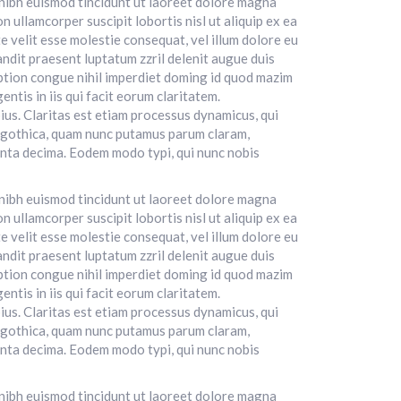
 nibh euismod tincidunt ut laoreet dolore magna
n ullamcorper suscipit lobortis nisl ut aliquip ex ea
 velit esse molestie consequat, vel illum dolore eu
landit praesent luptatum zzril delenit augue duis
 option congue nihil imperdiet doming id quod mazim
ntis in iis qui facit eorum claritatem.
ius. Claritas est etiam processus dynamicus, qui
 gothica, quam nunc putamus parum claram,
inta decima. Eodem modo typi, qui nunc nobis
 nibh euismod tincidunt ut laoreet dolore magna
n ullamcorper suscipit lobortis nisl ut aliquip ex ea
 velit esse molestie consequat, vel illum dolore eu
landit praesent luptatum zzril delenit augue duis
 option congue nihil imperdiet doming id quod mazim
ntis in iis qui facit eorum claritatem.
ius. Claritas est etiam processus dynamicus, qui
 gothica, quam nunc putamus parum claram,
inta decima. Eodem modo typi, qui nunc nobis
 nibh euismod tincidunt ut laoreet dolore magna