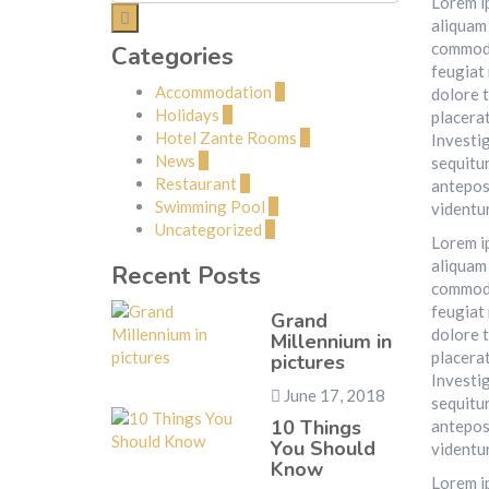
Lorem i
aliquam 
commodo 
Categories
feugiat 
Accommodation
2
dolore t
Holidays
1
placerat
Hotel Zante Rooms
2
Investig
News
1
sequitu
Restaurant
1
antepos
Swimming Pool
1
videntur
Uncategorized
2
Lorem i
aliquam 
Recent Posts
commodo 
feugiat 
Grand
dolore t
Millennium in
placerat
pictures
Investig
June 17, 2018
sequitu
10 Things
antepos
You Should
videntur
Know
Lorem i