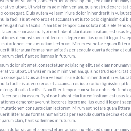
psum dolor sit amet, consectetuer adipiscing elit, sed diam nonummy
erat volutpat. Ut wisi enim ad minim veniam, quis nostrud exerci tatio
consequat. Duis autem vel eum iriure dolor in hendrerit in vulputate
nulla facilisis at vero eros et accumsan et iusto odio dignissim qui b
e feugait nulla facilisi. Nam liber tempor cum soluta nobis eleifend
 facer possim assum. Typi non habent claritatem insitam; est usus lege
ationes demonstraverunt lectores legere me lius quod ii legunt saep
r mutationem consuetudium lectorum. Mirum est notare quam littera
uerit litterarum formas humanitatis per seacula quarta decima et qu
 parum clari, fiant sollemnes in futurum.
psum dolor sit amet, consectetuer adipiscing elit, sed diam nonummy
erat volutpat. Ut wisi enim ad minim veniam, quis nostrud exerci tatio
consequat. Duis autem vel eum iriure dolor in hendrerit in vulputate
nulla facilisis at vero eros et accumsan et iusto odio dignissim qui b
e feugait nulla facilisi. Nam liber tempor cum soluta nobis eleifend
 facer possim assum. Typi non habent claritatem insitam; est usus lege
ationes demonstraverunt lectores legere me lius quod ii legunt saep
r mutationem consuetudium lectorum. Mirum est notare quam littera
uerit litterarum formas humanitatis per seacula quarta decima et qu
 parum clari, fiant sollemnes in futurum.
psum dolor sit amet, consectetuer adipiscing elit, sed diam nonummy